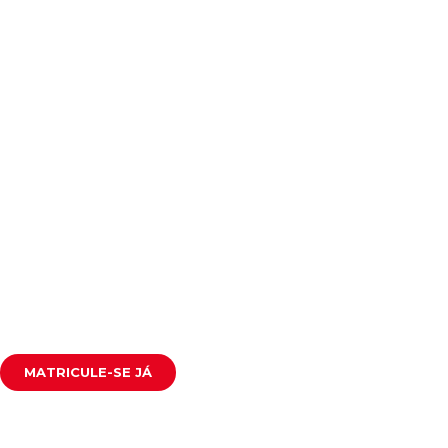
HOME
QUEM SO
UNIDADE
MATRICULE-SE JÁ
PERSONA
NOSSOS 